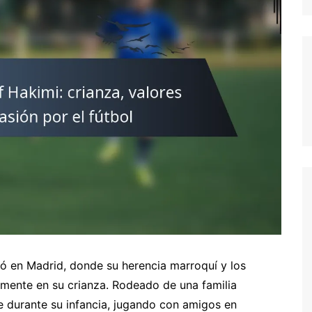
German (DE)
Spanish (ES)
Czech (CZ)
German (AT)
French (FR)
English (GB)
German (CH)
Japanese (JP)
Dutch (NL)
Polish (PL)
English (NZ)
Hungarian (HU)
 en Madrid, donde su herencia marroquí y los
Finnish (FI)
damente en su crianza. Rodeado de una familia
te durante su infancia, jugando con amigos en
Dutch (BE)