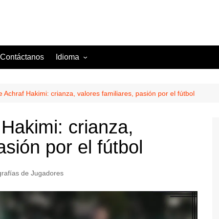
Contáctanos
Idioma
English (US)
Danish (DK)
 Achraf Hakimi: crianza, valores familiares, pasión por el fútbol
Norwegian (NO)
Hakimi: crianza,
Greek (GR)
asión por el fútbol
Portuguese (PT)
Spanish (MX)
grafías de Jugadores
Romanian (RO)
English (CA)
Italian (IT)