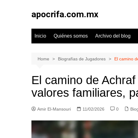
Skip
to
apocrifa.com.mx
content
Inicio
Quiénes somos
Archivo del blog
Home
Biografías de Jugadores
El camino de
El camino de Achraf 
valores familiares, p
Amir El-Mansouri
11/02/2026
0
Bio