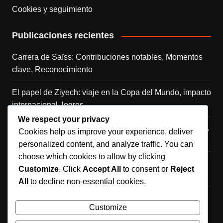
Cookies y seguimiento
Publicaciones recientes
Carrera de Saïss: Contribuciones notables, Momentos
clave, Reconocimiento
El papel de Ziyech: viaje en la Copa del Mundo, impacto
internacional, logros
We respect your privacy
Saïd Benrahma: Carrera internacional, Momentos clave,
Cookies help us improve your experience, deliver
Contribuciones
personalized content, and analyze traffic. You can
choose which cookies to allow by clicking
La vida de Sofyan Amrabat: crianza, apoyo familiar,
Customize
. Click
Accept All
to consent or
Reject
ambiciones tempranas
All
to decline non-essential cookies.
Hakim Ziyech: Impacto en la Copa del Mundo, Goles
Customize
internacionales, Partidos clave