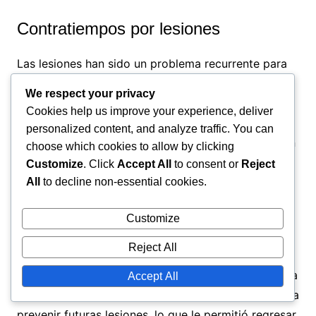
Contratiempos por lesiones
Las lesiones han sido un problema recurrente para
Amrabat, impactando su rendimiento y
We respect your privacy
disponibilidad. Estos contratiempos a menudo
Cookies help us improve your experience, deliver
ocurrían durante fases cruciales de la temporada,
personalized content, and analyze traffic. You can
obstaculizando su impulso y desarrollo. Cada lesión
choose which cookies to allow by clicking
requería que pasara por rehabilitación, lo que puso
Customize
. Click
Accept All
to consent or
Reject
a prueba su resiliencia física y mental.
All
to decline non-essential cookies.
Para superar estos desafíos, Amrabat trabajó en
Customize
estrecha colaboración con el personal médico y
Reject All
entrenadores para asegurar una recuperación
adecuada. Aprendió la importancia de mantener una
Accept All
condición física óptima y desarrolló estrategias para
prevenir futuras lesiones, lo que le permitió regresar