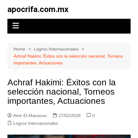
Skip
apocrifa.com.mx
to
content
Home
Logros Internacionales
Achraf Hakimi: Éxitos con la selección nacional, Torneos
importantes, Actuaciones
Achraf Hakimi: Éxitos con la
selección nacional, Torneos
importantes, Actuaciones
Amir El-Mansouri
27/02/2026
0
Logros Internacionales