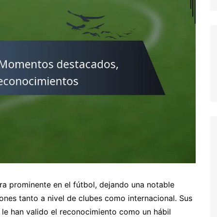
German (DE)
Spanish (ES)
Czech (CZ)
German (AT)
French (FR)
English (GB)
German (CH)
Japanese (JP)
Dutch (NL)
Polish (PL)
English (NZ)
Hungarian (HU)
ra prominente en el fútbol, dejando una notable
Finnish (FI)
ones tanto a nivel de clubes como internacional. Sus
s le han valido el reconocimiento como un hábil
Dutch (BE)