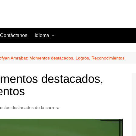
Contáctanos
Idioma
English (US)
Danish (DK)
ofyan Amrabat: Momentos destacados, Logros, Reconocimientos
Norwegian (NO)
mentos destacados,
Greek (GR)
entos
Portuguese (PT)
Spanish (MX)
ectos destacados de la carrera
Romanian (RO)
English (CA)
Italian (IT)