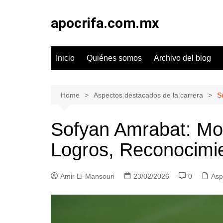
Skip
to
apocrifa.com.mx
content
Inicio
Quiénes somos
Archivo del blog
Home
Aspectos destacados de la carrera
S
Sofyan Amrabat: Mo
Logros, Reconocimi
Amir El-Mansouri
23/02/2026
0
Asp