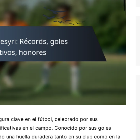
German (DE)
Spanish (ES)
Czech (CZ)
German (AT)
French (FR)
English (GB)
German (CH)
Japanese (JP)
Dutch (NL)
Polish (PL)
English (NZ)
Hungarian (HU)
gura clave en el fútbol, celebrado por sus
Finnish (FI)
ificativas en el campo. Conocido por sus goles
ado una huella duradera tanto en su club como en la
Dutch (BE)