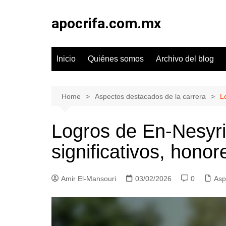
Skip
to
apocrifa.com.mx
content
Inicio
Quiénes somos
Archivo del blog
Home
Aspectos destacados de la carrera
L
Logros de En-Nesyri
significativos, honor
Amir El-Mansouri
03/02/2026
0
Asp