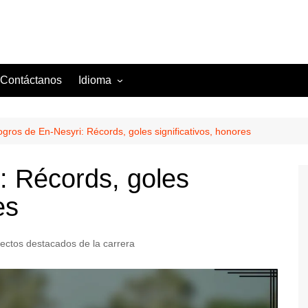
Contáctanos
Idioma
English (US)
Danish (DK)
ogros de En-Nesyri: Récords, goles significativos, honores
Norwegian (NO)
: Récords, goles
Greek (GR)
es
Portuguese (PT)
Spanish (MX)
ectos destacados de la carrera
Romanian (RO)
English (CA)
Italian (IT)